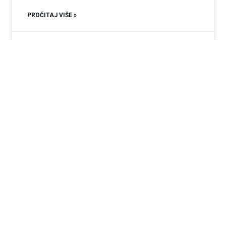
PROČITAJ VIŠE »
13.01.2026
Nema komentara
Povratak korijenima u modernom ruhu:
Zašto gradimo replike tradicionalnih kuća?