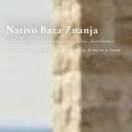
Nativo Baza Znanja
Sve što trebate znati o pametnoj gradnji, dozvolama i
stvaranju vašeg idealnog mediteranskog doma na jednom
mjestu.