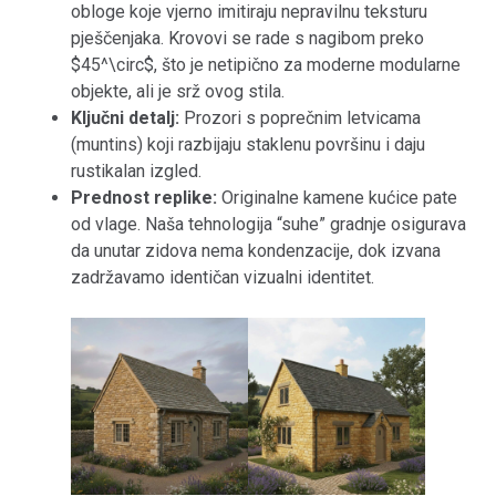
obloge koje vjerno imitiraju nepravilnu teksturu
pješčenjaka. Krovovi se rade s nagibom preko
$45^\circ$, što je netipično za moderne modularne
objekte, ali je srž ovog stila.
Ključni detalj:
Prozori s poprečnim letvicama
(muntins) koji razbijaju staklenu površinu i daju
rustikalan izgled.
Prednost replike:
Originalne kamene kućice pate
od vlage. Naša tehnologija “suhe” gradnje osigurava
da unutar zidova nema kondenzacije, dok izvana
zadržavamo identičan vizualni identitet.