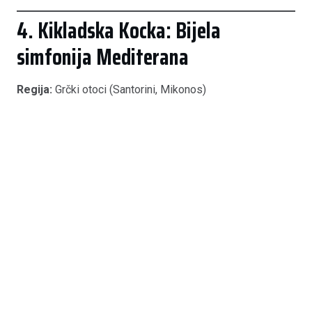
4. Kikladska Kocka: Bijela
simfonija Mediterana
Regija:
Grčki otoci (Santorini, Mikonos)
Ovo je “najmodularniji” od svih tradicionalnih stilova.
Kikladska arhitektura temelji se na kubusima s oblim
rubovima koji se slažu ovisno o konfiguraciji terena.
Kako repliciramo:
Spajanjem više modula različitih
visina kako bismo dobili razigranu, stepenastu
formu. Fasada je čisto bijela, s “soft” zaobljenim
kutovima koji imitiraju ručno nanesenu žbuku.
Ključni detalj:
Ravni krovovi koji služe kao terase i
intenzivno plava stolarija koja stvara ikonički
kontrast.
Prednost replike:
Ravni krovovi su često kritična