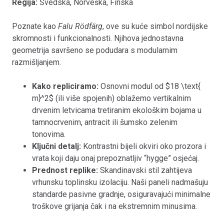
Regija:
Švedska, Norveška, Finska
Poznate kao
Falu Rödfärg
, ove su kuće simbol nordijske
skromnosti i funkcionalnosti. Njihova jednostavna
geometrija savršeno se podudara s modularnim
razmišljanjem.
Kako repliciramo:
Osnovni modul od $18 \text{
m}^2$ (ili više spojenih) oblažemo vertikalnim
drvenim letvicama tretiranim ekološkim bojama u
tamnocrvenim, antracit ili šumsko zelenim
tonovima.
Ključni detalj:
Kontrastni bijeli okviri oko prozora i
vrata koji daju onaj prepoznatljiv “hygge” osjećaj.
Prednost replike:
Skandinavski stil zahtijeva
vrhunsku toplinsku izolaciju. Naši paneli nadmašuju
standarde pasivne gradnje, osiguravajući minimalne
troškove grijanja čak i na ekstremnim minusima.