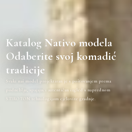
Katalog Nativo modela
Odaberite svoj komadić
tradicije
Svaki naš model projektiran je s poštovanjem prema
podneblju, spajajući autentičan izgled s naprednom
STIROTON tehnologijom cjelovite gradnje.