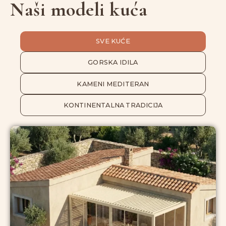
Naši modeli kuća
SVE KUĆE
GORSKA IDILA
KAMENI MEDITERAN
KONTINENTALNA TRADICIJA