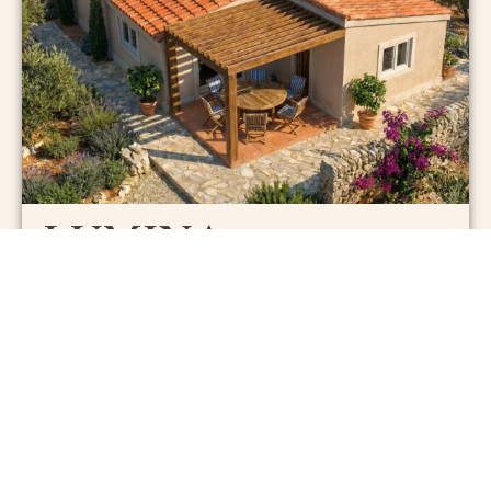
LUMINA
Vaš Dnevni Ritual Sunca I Hlada.
Mediteran
60m² + 30m²
Cijena od: 57.000€
VIŠE INFORMACIJA