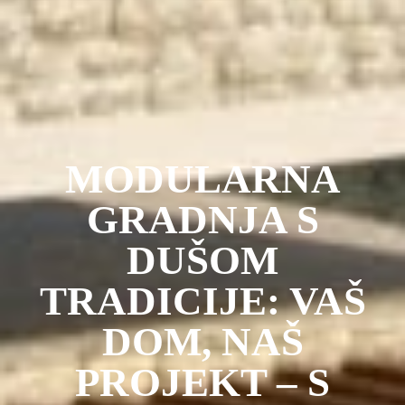
MODULARNA
GRADNJA S
DUŠOM
TRADICIJE: VAŠ
DOM, NAŠ
PROJEKT – S