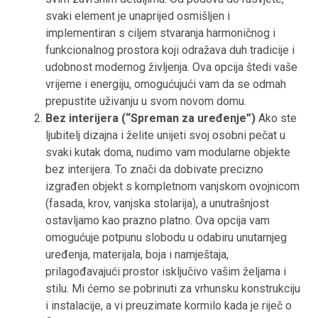
svaki element je unaprijed osmišljen i
implementiran s ciljem stvaranja harmoničnog i
funkcionalnog prostora koji odražava duh tradicije i
udobnost modernog življenja. Ova opcija štedi vaše
vrijeme i energiju, omogućujući vam da se odmah
prepustite uživanju u svom novom domu.
Bez interijera (“Spreman za uređenje”)
Ako ste
ljubitelj dizajna i želite unijeti svoj osobni pečat u
svaki kutak doma, nudimo vam modularne objekte
bez interijera. To znači da dobivate precizno
izgrađen objekt s kompletnom vanjskom ovojnicom
(fasada, krov, vanjska stolarija), a unutrašnjost
ostavljamo kao prazno platno. Ova opcija vam
omogućuje potpunu slobodu u odabiru unutarnjeg
uređenja, materijala, boja i namještaja,
prilagođavajući prostor isključivo vašim željama i
stilu. Mi ćemo se pobrinuti za vrhunsku konstrukciju
i instalacije, a vi preuzimate kormilo kada je riječ o