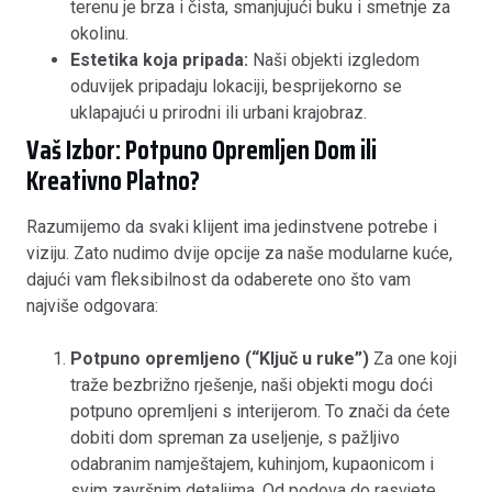
terenu je brza i čista, smanjujući buku i smetnje za
okolinu.
Estetika koja pripada:
Naši objekti izgledom
oduvijek pripadaju lokaciji, besprijekorno se
uklapajući u prirodni ili urbani krajobraz.
Vaš Izbor: Potpuno Opremljen Dom ili
Kreativno Platno?
Razumijemo da svaki klijent ima jedinstvene potrebe i
viziju. Zato nudimo dvije opcije za naše modularne kuće,
dajući vam fleksibilnost da odaberete ono što vam
najviše odgovara:
Potpuno opremljeno (“Ključ u ruke”)
Za one koji
traže bezbrižno rješenje, naši objekti mogu doći
potpuno opremljeni s interijerom. To znači da ćete
dobiti dom spreman za useljenje, s pažljivo
odabranim namještajem, kuhinjom, kupaonicom i
svim završnim detaljima. Od podova do rasvjete,