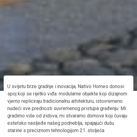
U svijetu brze gradnje i inovacija, Nativo Homes donosi
spoj koji se rijetko viđa: modularne objekte koji dizajnom
vjerno repliciraju tradicionalnu arhitekturu, istovremeno
nudeći sve prednosti suvremenog pristupa građenju. Mi
gradimo više od zidova; mi stvaramo domove koji čuvaju
estetsko nasljeđe našeg podneblja, spajajući dušu
starine s preciznom tehnologijom 21. stoljeća.