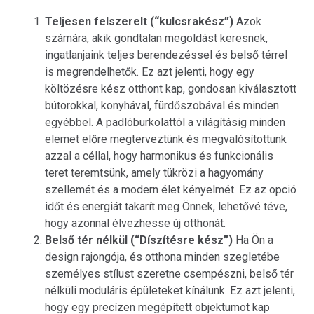
Teljesen felszerelt (“kulcsrakész”)
Azok
számára, akik gondtalan megoldást keresnek,
ingatlanjaink teljes berendezéssel és belső térrel
is megrendelhetők. Ez azt jelenti, hogy egy
költözésre kész otthont kap, gondosan kiválasztott
bútorokkal, konyhával, fürdőszobával és minden
egyébbel. A padlóburkolattól a világításig minden
elemet előre megterveztünk és megvalósítottunk
azzal a céllal, hogy harmonikus és funkcionális
teret teremtsünk, amely tükrözi a hagyomány
szellemét és a modern élet kényelmét. Ez az opció
időt és energiát takarít meg Önnek, lehetővé téve,
hogy azonnal élvezhesse új otthonát.
Belső tér nélkül (“Díszítésre kész”)
Ha Ön a
design rajongója, és otthona minden szegletébe
személyes stílust szeretne csempészni, belső tér
nélküli moduláris épületeket kínálunk. Ez azt jelenti,
hogy egy precízen megépített objektumot kap