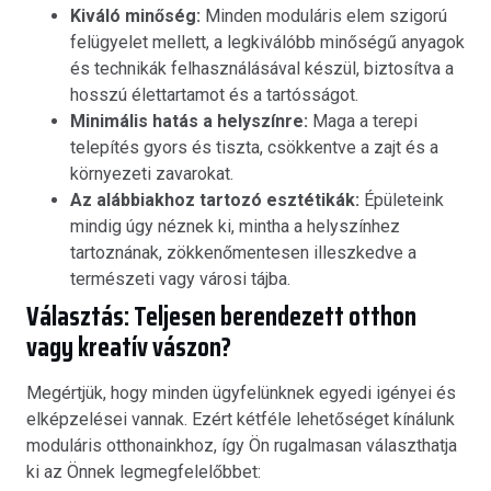
Kiváló minőség:
Minden moduláris elem szigorú
felügyelet mellett, a legkiválóbb minőségű anyagok
és technikák felhasználásával készül, biztosítva a
hosszú élettartamot és a tartósságot.
Minimális hatás a helyszínre:
Maga a terepi
telepítés gyors és tiszta, csökkentve a zajt és a
környezeti zavarokat.
Az alábbiakhoz tartozó esztétikák:
Épületeink
mindig úgy néznek ki, mintha a helyszínhez
tartoznának, zökkenőmentesen illeszkedve a
természeti vagy városi tájba.
Választás: Teljesen berendezett otthon
vagy kreatív vászon?
Megértjük, hogy minden ügyfelünknek egyedi igényei és
elképzelései vannak. Ezért kétféle lehetőséget kínálunk
moduláris otthonainkhoz, így Ön rugalmasan választhatja
ki az Önnek legmegfelelőbbet: