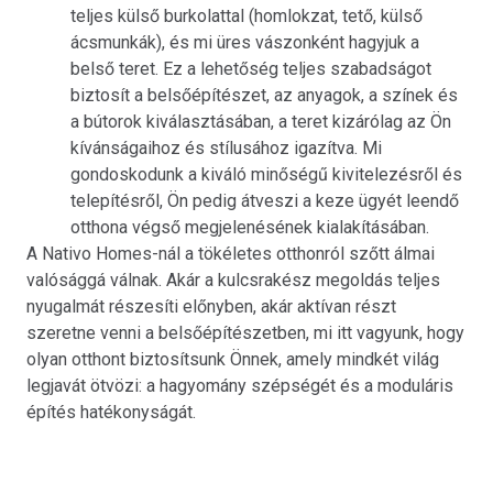
teljes külső burkolattal (homlokzat, tető, külső
ácsmunkák), és mi üres vászonként hagyjuk a
belső teret. Ez a lehetőség teljes szabadságot
biztosít a belsőépítészet, az anyagok, a színek és
a bútorok kiválasztásában, a teret kizárólag az Ön
kívánságaihoz és stílusához igazítva. Mi
gondoskodunk a kiváló minőségű kivitelezésről és
telepítésről, Ön pedig átveszi a keze ügyét leendő
otthona végső megjelenésének kialakításában.
A Nativo Homes-nál a tökéletes otthonról szőtt álmai
valósággá válnak. Akár a kulcsrakész megoldás teljes
nyugalmát részesíti előnyben, akár aktívan részt
szeretne venni a belsőépítészetben, mi itt vagyunk, hogy
olyan otthont biztosítsunk Önnek, amely mindkét világ
legjavát ötvözi: a hagyomány szépségét és a moduláris
építés hatékonyságát.