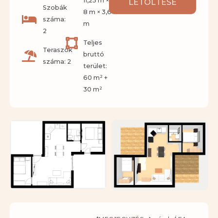
11,25 m ×
LETÖLTÉSE
Szobák
8 m × 3,6
száma:
m
2
Teljes
Teraszok
bruttó
száma: 2
terület:
60 m² +
30 m²