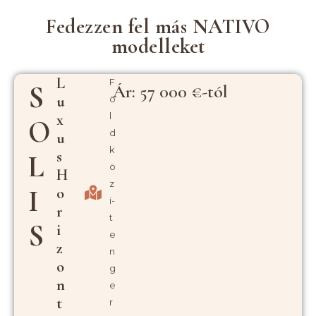
Fedezzen fel más NATIVO
modelleket
L
F
S
Ár: 57 000 €-tól
U
ö
X
l
O
d
U
k
S
L
ö
H
z
O
I
i-
R
t
S
I
e
Z
n
O
g
N
e
T
r