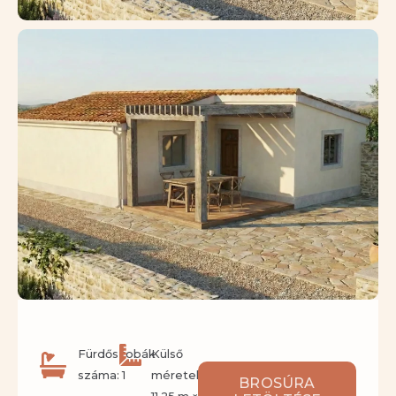
Fürdőszobák
Külső
száma: 1
méretek:
BROSÚRA