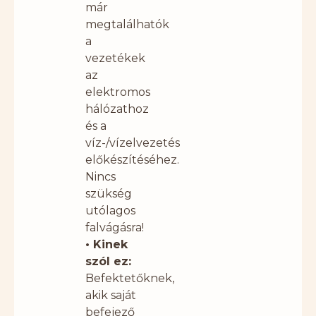
már
megtalálhatók
a
vezetékek
az
elektromos
hálózathoz
és a
víz-/vízelvezetés
előkészítéséhez.
Nincs
szükség
utólagos
falvágásra!
• Kinek
szól ez:
Befektetőknek,
akik saját
befejező