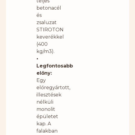
teljes
betonacél
és
zsaluzat
STIROTON
keverékkel
(400
kg/m3).
•
Legfontosabb
előny:
Egy
előregyártott,
illesztések
nélküli
monolit
épületet
kap. A
falakban