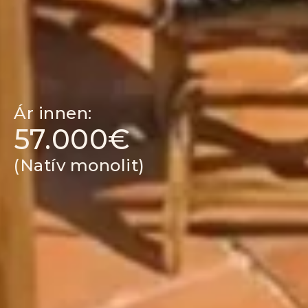
Ár innen:
57.000€
(Natív monolit)