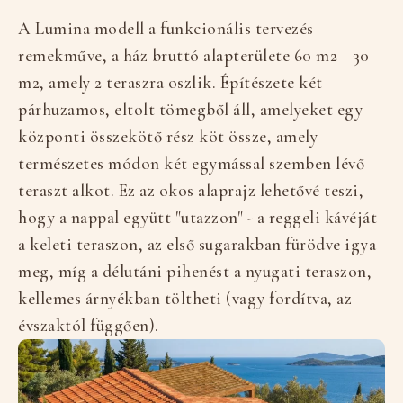
A Lumina modell a funkcionális tervezés
remekműve, a ház bruttó alapterülete 60 m2 + 30
m2, amely 2 teraszra oszlik. Építészete két
párhuzamos, eltolt tömegből áll, amelyeket egy
központi összekötő rész köt össze, amely
természetes módon két egymással szemben lévő
teraszt alkot. Ez az okos alaprajz lehetővé teszi,
hogy a nappal együtt "utazzon" - a reggeli kávéját
a keleti teraszon, az első sugarakban fürödve igya
meg, míg a délutáni pihenést a nyugati teraszon,
kellemes árnyékban töltheti (vagy fordítva, az
évszaktól függően).