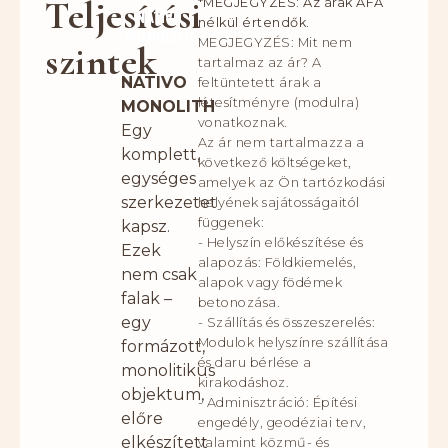
Teljesítési
*MEGJEGYZÉS: Az árak ÁFA
NATIVO
nélkül értendők.
MONOLITH
MEGJEGYZÉS: Mit nem
szintek
tartalmaz az ár? A
NATIVO
feltüntetett árak a
létesítményre (modulra)
MONOLITH
vonatkoznak.
Egy
Az ár nem tartalmazza a
komplett,
következő költségeket,
egységes
amelyek az Ön tartózkodási
szerkezetet
helyének sajátosságaitól
függenek:
kapsz.
- Helyszín előkészítése és
Ezek
alapozás: Földkiemelés,
nem csak
alapok vagy födémek
falak –
betonozása.
egy
- Szállítás és összeszerelés:
Modulok helyszínre szállítása
formázott,
és daru bérlése a
monolitikus
kirakodáshoz.
objektum,
- Adminisztráció: Építési
előre
engedély, geodéziai terv,
elkészített
valamint közmű- és