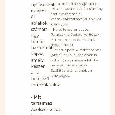
vízhasználati hozzájárulások.
nyílásokkal
- Csatlakozások: A létesítmény
az ajtók
csatlakoztatása a
és
közműhálózathoz (villany, víz,
ablakok
szennyvíz).
számára.
- Külső tereprendezés:
Teraszok, előtetők, kerítések
Egy
és tereprendezés (külön is
tömör
megoldható).
házformát
- Terasz opció: A fedett terasz
kapsz,
(ahogy a vizualizációban is
amely
látható) nem része a lakótér
négyzetméterárának.
készen
Szállítás felár ellenében
áll a
lehetséges.
befejező
munkálatokra.
• Mit
tartalmaz:
Acélszerkezet,